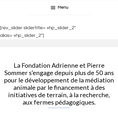
Passer
Passer
Menu
à
au
la
contenu
navigation
principal
principale
[rev_slider slidertitle= »hp_slider_2″
alias= »hp_slider_2″]
La Fondation Adrienne et Pierre
Sommer s’engage depuis plus de 50 ans
pour le développement de la médiation
animale par le financement à des
initiatives de terrain, à la recherche,
aux fermes pédagogiques.