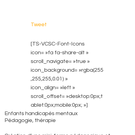
Tweet
[TS-VCSC-Font-Icons
icon= »fa fa-share-alt »
scroll_navigate= »true »
icon_background= »rgba(255
,255,255,0.01) »
icon_align= »left »
scroll_offset= »desktop:0px;t
ablet:0px;mobile:0px; »]
Enfants handicapés mentaux
Pédagogie, thérapie