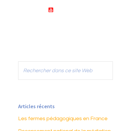
F
T
V
Y
B
W
i
T
m
e
o
Rechercher
dans
ce
site
Web
Articles récents
Les fermes pédagogiques en France