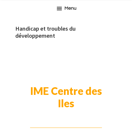
Passer
Passer
Passer
Menu
à
au
à
la
contenu
la
navigation
principal
barre
Handicap et troubles du
principale
latérale
développement
principale
IME Centre des
Iles