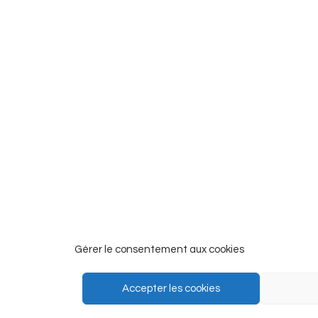
Gérer le consentement aux cookies
FAQ
Presse
Nous soutenir
Mentions
Accepter les cookies
Politique de cookies (UE)