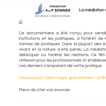
Passer
Passer
Passer
Accueil
à
au
à
Fondation
La médiation a
la
contenu
la
Sommer
navigation
principal
barre
principale
latérale
principale
Ce documentaire a été conçu pour sensibi
institutions et les politiques, à l’intérêt 
formes de pratiques. Dans la plupart des é
vivant et la nature a été perdu. La médiati
débloquer ou faciliter les relations. Ce film 
réflexion pour les professionnels et établiss
ces derniers s’emparent de cette pratique.
Vous pouvez télécharger gratuitement ce film 
Merci de citer vos sources.