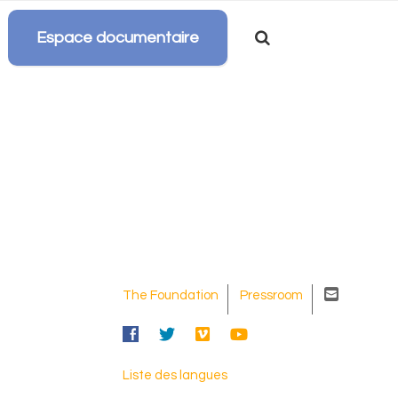
Espace documentaire
Barre
latérale
principale
C
The Foundation
Pressroom
o
F
T
V
Y
n
b
w
i
t
t
m
Liste des langues
a
c